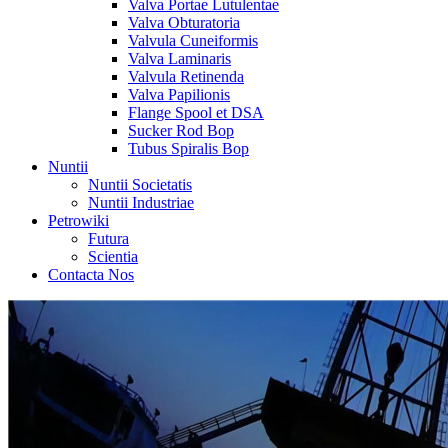
Valva Portae Lutulentae
Valva Obturatoria
Valvula Cuneiformis
Valva Laminaris
Valvula Retinenda
Valva Papilionis
Flange Spool et DSA
Sucker Rod Bop
Tubus Spiralis Bop
Nuntii
Nuntii Societatis
Nuntii Industriae
Petrowiki
Futura
Scientia
Contacta Nos