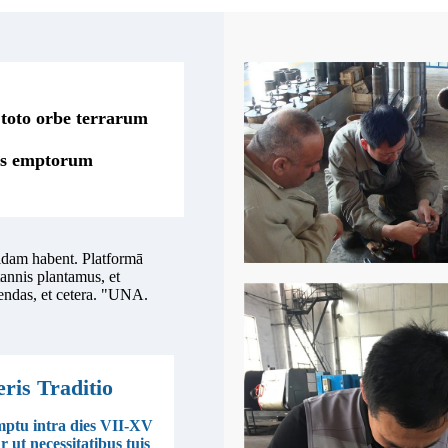
 toto orbe terrarum
us emptorum
lidam habent. Platformā
tannis plantamus, et
gendas, et cetera. "UNA.
eris Traditio
mptu intra dies VII-XV
 ut necessitatibus tuis