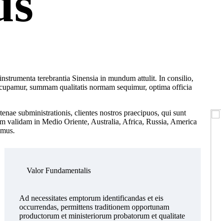
us
strumenta terebrantia Sinensia in mundum attulit. In consilio,
occupamur, summam qualitatis normam sequimur, optima officia
enae subministrationis, clientes nostros praecipuos, qui sunt
iam validam in Medio Oriente, Australia, Africa, Russia, America
imus.
Valor Fundamentalis
Ad necessitates emptorum identificandas et eis
occurrendas, permittens traditionem opportunam
productorum et ministeriorum probatorum et qualitate