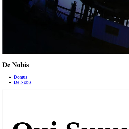
De Nobis
Domus
De Nobis