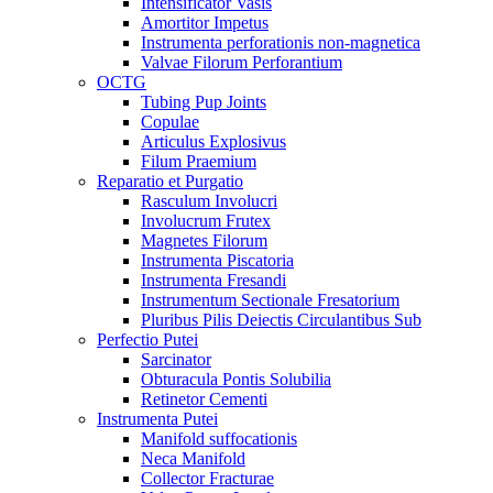
Intensificator Vasis
Amortitor Impetus
Instrumenta perforationis non-magnetica
Valvae Filorum Perforantium
OCTG
Tubing Pup Joints
Copulae
Articulus Explosivus
Filum Praemium
Reparatio et Purgatio
Rasculum Involucri
Involucrum Frutex
Magnetes Filorum
Instrumenta Piscatoria
Instrumenta Fresandi
Instrumentum Sectionale Fresatorium
Pluribus Pilis Deiectis Circulantibus Sub
Perfectio Putei
Sarcinator
Obturacula Pontis Solubilia
Retinetor Cementi
Instrumenta Putei
Manifold suffocationis
Neca Manifold
Collector Fracturae