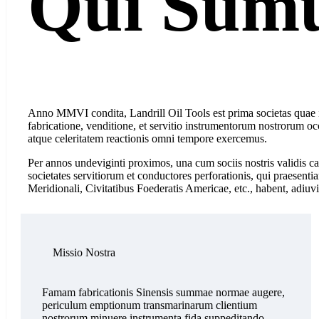
Qui Sum
Anno MMVI condita, Landrill Oil Tools est prima societas quae in
fabricatione, venditione, et servitio instrumentorum nostrorum 
atque celeritatem reactionis omni tempore exercemus.
Per annos undeviginti proximos, una cum sociis nostris validis cat
societates servitiorum et conductores perforationis, qui praesent
Meridionali, Civitatibus Foederatis Americae, etc., habent, adiuv
Missio Nostra
Famam fabricationis Sinensis summae normae augere,
periculum emptionum transmarinarum clientium
nostrorum minuere instrumenta fida suppeditando,