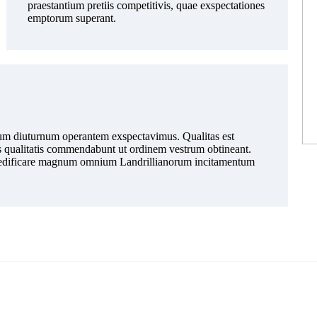
praestantium pretiis competitivis, quae exspectationes
emptorum superant.
um diuturnum operantem exspectavimus. Qualitas est
 qualitatis commendabunt ut ordinem vestrum obtineant.
i aedificare magnum omnium Landrillianorum incitamentum