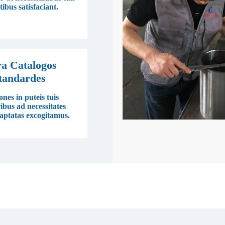
ibus satisfaciant.
ra Catalogos
tandardes
ones in puteis tuis
ibus ad necessitates
aptatas excogitamus.