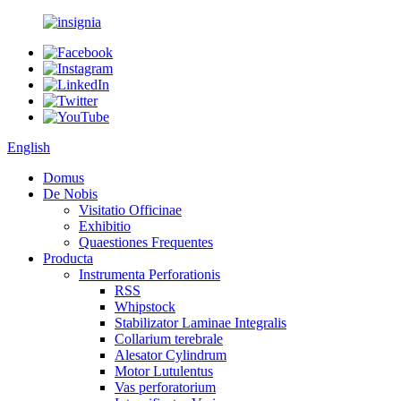
English
Domus
De Nobis
Visitatio Officinae
Exhibitio
Quaestiones Frequentes
Producta
Instrumenta Perforationis
RSS
Whipstock
Stabilizator Laminae Integralis
Collarium terebrale
Alesator Cylindrum
Motor Lutulentus
Vas perforatorium