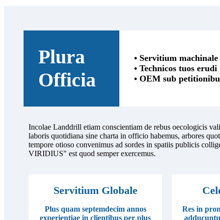
Plura
• Servitium machinale
• Technicos tuos erudi
Officia
• OEM sub petitionib
Incolae Landdrill etiam conscientiam de rebus oecologicis va
laboris quotidiana sine charta in officio habemus, arbores quo
tempore otioso convenimus ad sordes in spatiis publicis colli
VIRIDIUS" est quod semper exercemus.
Servitium Globale
Cel
Plus quam septemdecim annos
Res in pro
experientiae in clientibus per plus
adducuntur